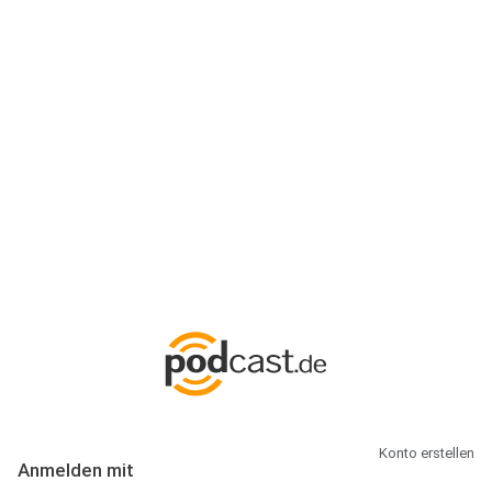
Anmeldung
Hallo Podcast-Hörer! Melde dich hier an. Dich erwarten 1 Million
abonnierbare Podcasts und alles, was Du rund um Podcasting
wissen musst.
Konto erstellen
Anmelden mit