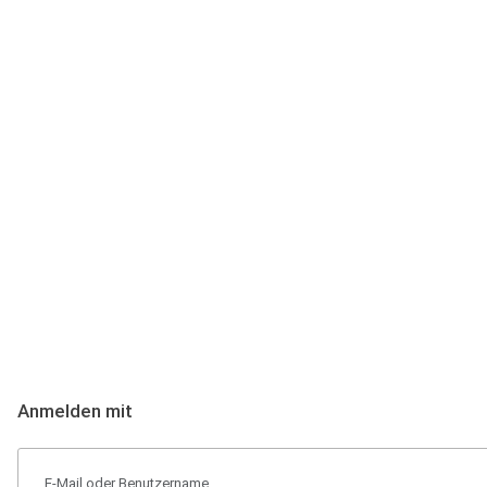
Anmeldung
Hallo Podcast-Hörer! Melde dich hier an. Dich erwarten 1 Million 
Anmelden mit