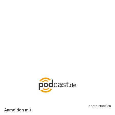
Anmeldung
Hallo Podcast-Hörer! Melde dich hier an. Dich erwarten 1 Million
abonnierbare Podcasts und alles, was Du rund um Podcasting
wissen musst.
Konto erstellen
Anmelden mit