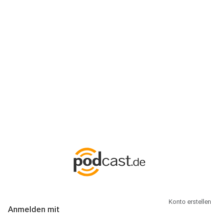
Anmeldung
Hallo Podcast-Hörer! Melde dich hier an. Dich erwarten 1 Million
abonnierbare Podcasts und alles, was Du rund um Podcasting
wissen musst.
Konto erstellen
Anmelden mit