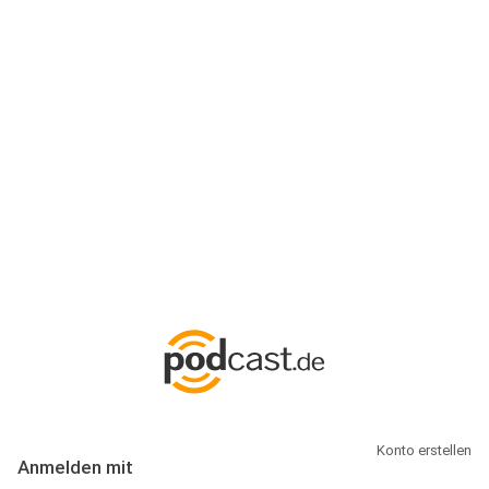
Anmeldung
Hallo Podcast-Hörer! Melde dich hier an. Dich erwarten 1 Million
abonnierbare Podcasts und alles, was Du rund um Podcasting
wissen musst.
Konto erstellen
Anmelden mit