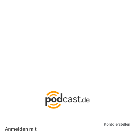
Anmeldung
Hallo Podcast-Hörer! Melde dich hier an. Dich erwarten 1 Million
abonnierbare Podcasts und alles, was Du rund um Podcasting
wissen musst.
Konto erstellen
Anmelden mit