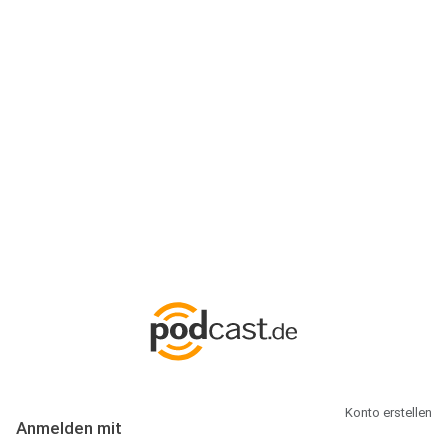
Anmeldung
Hallo Podcast-Hörer! Melde dich hier an. Dich erwarten 1 Million
abonnierbare Podcasts und alles, was Du rund um Podcasting
wissen musst.
Konto erstellen
Anmelden mit