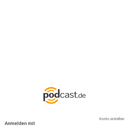
Anmeldung
Hallo Podcast-Hörer! Melde dich hier an. Dich erwarten 1 Million
abonnierbare Podcasts und alles, was Du rund um Podcasting
wissen musst.
Konto erstellen
Anmelden mit