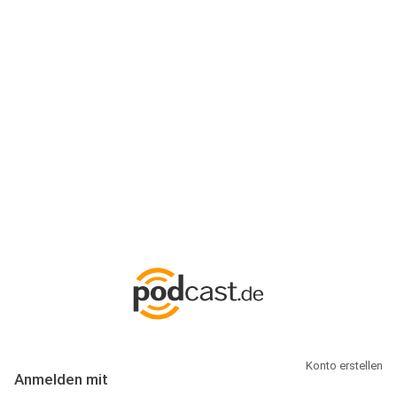
Anmeldung
Hallo Podcast-Hörer! Melde dich hier an. Dich erwarten 1 Million
abonnierbare Podcasts und alles, was Du rund um Podcasting
wissen musst.
Konto erstellen
Anmelden mit