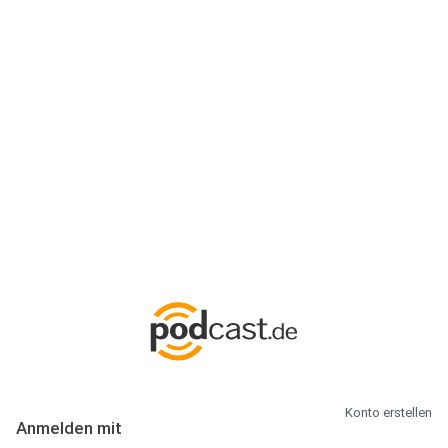
Anmeldung
Hallo Podcast-Hörer! Melde dich hier an. Dich erwarten 1 Million
abonnierbare Podcasts und alles, was Du rund um Podcasting
wissen musst.
Konto erstellen
Anmelden mit