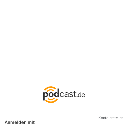
Anmeldung
Hallo Podcast-Hörer! Melde dich hier an. Dich erwarten 1 Million
abonnierbare Podcasts und alles, was Du rund um Podcasting
wissen musst.
Konto erstellen
Anmelden mit