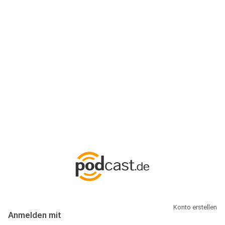
Anmeldung
Hallo Podcast-Hörer! Melde dich hier an. Dich erwarten 1 Million
abonnierbare Podcasts und alles, was Du rund um Podcasting
wissen musst.
Konto erstellen
Anmelden mit