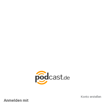
Anmeldung
Hallo Podcast-Hörer! Melde dich hier an. Dich erwarten 1 Million
abonnierbare Podcasts und alles, was Du rund um Podcasting
wissen musst.
Konto erstellen
Anmelden mit