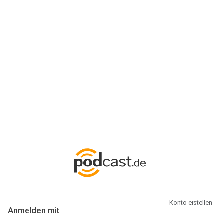
Anmeldung
Hallo Podcast-Hörer! Melde dich hier an. Dich erwarten 1 Million
abonnierbare Podcasts und alles, was Du rund um Podcasting
wissen musst.
Konto erstellen
Anmelden mit