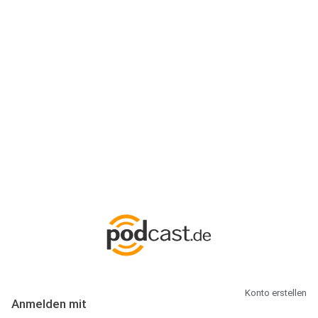
Anmeldung
Hallo Podcast-Hörer! Melde dich hier an. Dich erwarten 1 Million
abonnierbare Podcasts und alles, was Du rund um Podcasting
wissen musst.
Konto erstellen
Anmelden mit