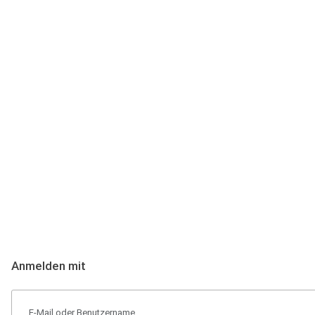
Anmeldung
Hallo Podcast-Hörer! Melde dich hier an. Dich erwarten 1 Million 
Anmelden mit