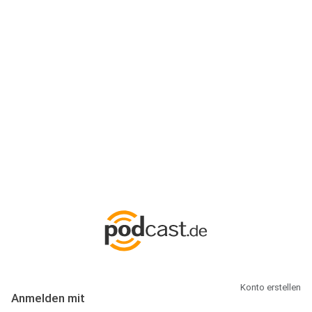
Anmeldung
Hallo Podcast-Hörer! Melde dich hier an. Dich erwarten 1 Million
abonnierbare Podcasts und alles, was Du rund um Podcasting
wissen musst.
Konto erstellen
Anmelden mit