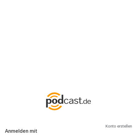
Anmeldung
Hallo Podcast-Hörer! Melde dich hier an. Dich erwarten 1 Million
abonnierbare Podcasts und alles, was Du rund um Podcasting
wissen musst.
Konto erstellen
Anmelden mit