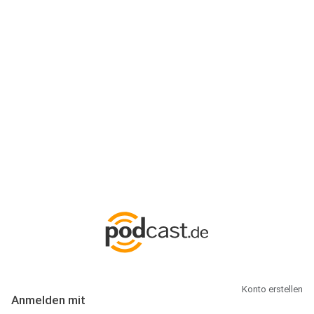
Anmeldung
Hallo Podcast-Hörer! Melde dich hier an. Dich erwarten 1 Million
abonnierbare Podcasts und alles, was Du rund um Podcasting
wissen musst.
Konto erstellen
Anmelden mit