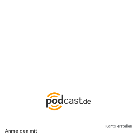
Anmeldung
Hallo Podcast-Hörer! Melde dich hier an. Dich erwarten 1 Million
abonnierbare Podcasts und alles, was Du rund um Podcasting
wissen musst.
Konto erstellen
Anmelden mit