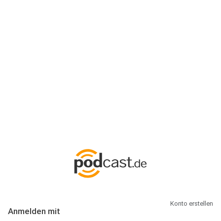
Anmeldung
Hallo Podcast-Hörer! Melde dich hier an. Dich erwarten 1 Million
abonnierbare Podcasts und alles, was Du rund um Podcasting
wissen musst.
Konto erstellen
Anmelden mit