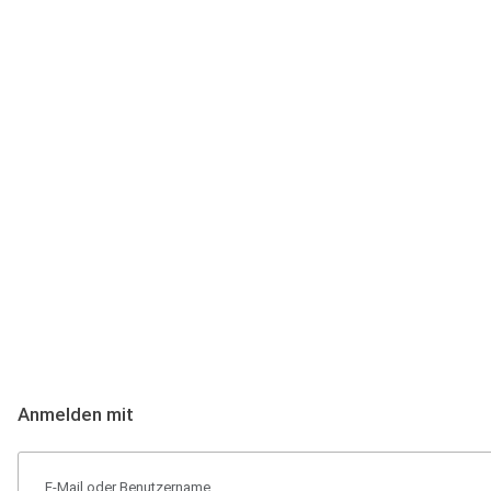
Anmeldung
Hallo Podcast-Hörer! Melde dich hier an. Dich erwarten 1 Million 
Anmelden mit