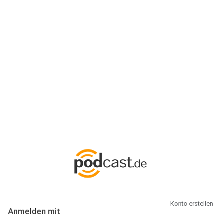
Anmeldung
Hallo Podcast-Hörer! Melde dich hier an. Dich erwarten 1 Million
abonnierbare Podcasts und alles, was Du rund um Podcasting
wissen musst.
Konto erstellen
Anmelden mit