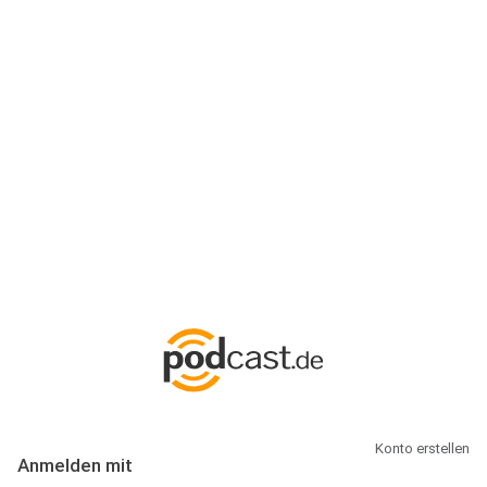
Anmeldung
Hallo Podcast-Hörer! Melde dich hier an. Dich erwarten 1 Million
abonnierbare Podcasts und alles, was Du rund um Podcasting
wissen musst.
Konto erstellen
Anmelden mit