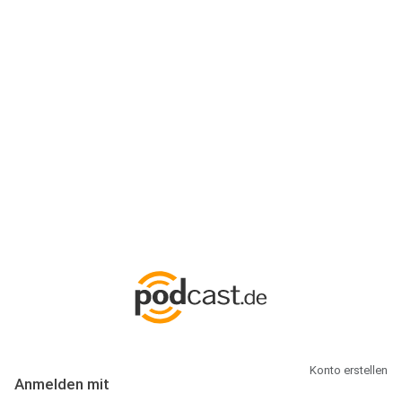
Anmeldung
Hallo Podcast-Hörer! Melde dich hier an. Dich erwarten 1 Million
abonnierbare Podcasts und alles, was Du rund um Podcasting
wissen musst.
Konto erstellen
Anmelden mit