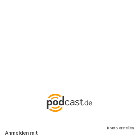
Anmeldung
Hallo Podcast-Hörer! Melde dich hier an. Dich erwarten 1 Million
abonnierbare Podcasts und alles, was Du rund um Podcasting
wissen musst.
Konto erstellen
Anmelden mit