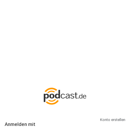
Anmeldung
Hallo Podcast-Hörer! Melde dich hier an. Dich erwarten 1 Million
abonnierbare Podcasts und alles, was Du rund um Podcasting
wissen musst.
Konto erstellen
Anmelden mit