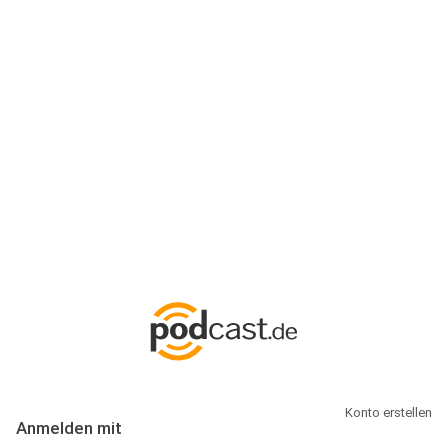
Anmeldung
Hallo Podcast-Hörer! Melde dich hier an. Dich erwarten 1 Million
abonnierbare Podcasts und alles, was Du rund um Podcasting
wissen musst.
Konto erstellen
Anmelden mit