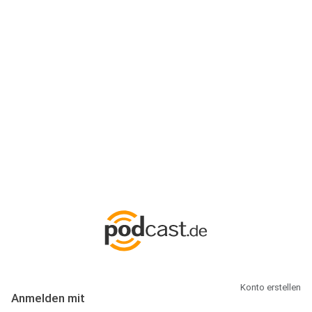
Anmeldung
Hallo Podcast-Hörer! Melde dich hier an. Dich erwarten 1 Million
abonnierbare Podcasts und alles, was Du rund um Podcasting
wissen musst.
Konto erstellen
Anmelden mit