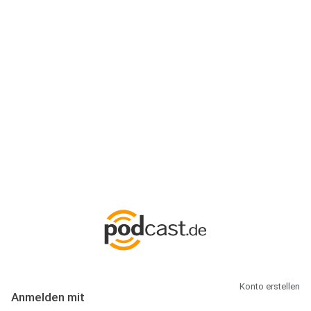
Anmeldung
Hallo Podcast-Hörer! Melde dich hier an. Dich erwarten 1 Million
abonnierbare Podcasts und alles, was Du rund um Podcasting
wissen musst.
Konto erstellen
Anmelden mit