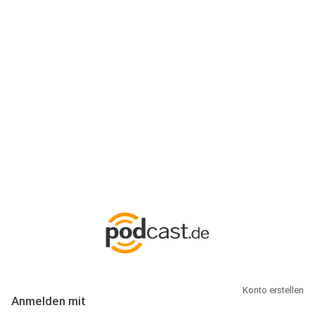
Anmeldung
Hallo Podcast-Hörer! Melde dich hier an. Dich erwarten 1 Million
abonnierbare Podcasts und alles, was Du rund um Podcasting
wissen musst.
Konto erstellen
Anmelden mit