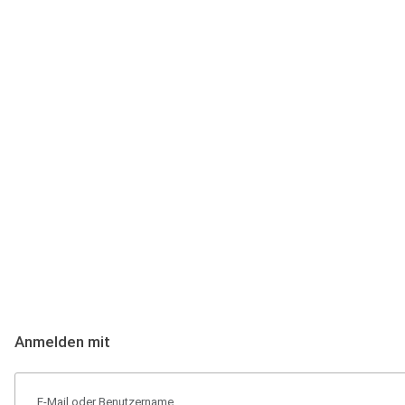
Anmeldung
Hallo Podcast-Hörer! Melde dich hier an. Dich erwarten 1 Million 
Anmelden mit