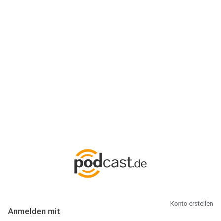
Anmeldung
Hallo Podcast-Hörer! Melde dich hier an. Dich erwarten 1 Million
abonnierbare Podcasts und alles, was Du rund um Podcasting
wissen musst.
Konto erstellen
Anmelden mit