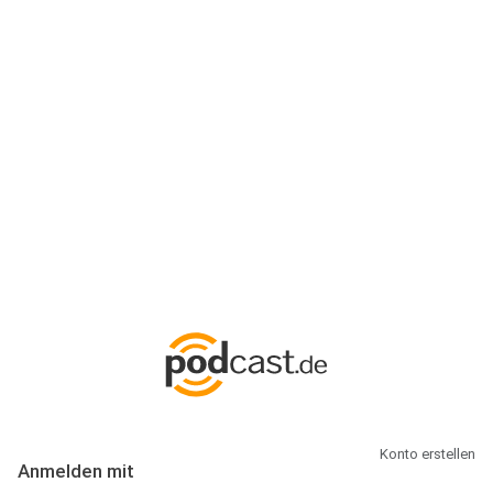
Anmeldung
Hallo Podcast-Hörer! Melde dich hier an. Dich erwarten 1 Million
abonnierbare Podcasts und alles, was Du rund um Podcasting
wissen musst.
Konto erstellen
Anmelden mit