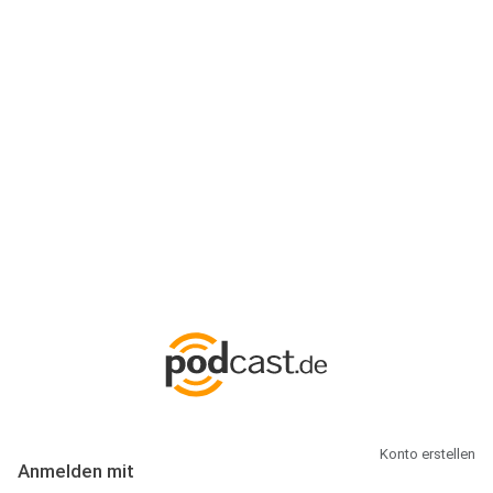
Anmeldung
Hallo Podcast-Hörer! Melde dich hier an. Dich erwarten 1 Million
abonnierbare Podcasts und alles, was Du rund um Podcasting
wissen musst.
Konto erstellen
Anmelden mit