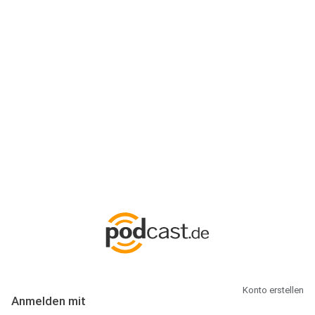
Anmeldung
Hallo Podcast-Hörer! Melde dich hier an. Dich erwarten 1 Million
abonnierbare Podcasts und alles, was Du rund um Podcasting
wissen musst.
Konto erstellen
Anmelden mit