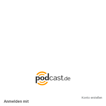
Anmeldung
Hallo Podcast-Hörer! Melde dich hier an. Dich erwarten 1 Million
abonnierbare Podcasts und alles, was Du rund um Podcasting
wissen musst.
Konto erstellen
Anmelden mit