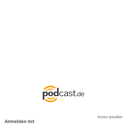
Anmeldung
Hallo Podcast-Hörer! Melde dich hier an. Dich erwarten 1 Million
abonnierbare Podcasts und alles, was Du rund um Podcasting
wissen musst.
Konto erstellen
Anmelden mit