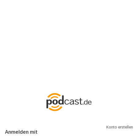
Anmeldung
Hallo Podcast-Hörer! Melde dich hier an. Dich erwarten 1 Million
abonnierbare Podcasts und alles, was Du rund um Podcasting
wissen musst.
Konto erstellen
Anmelden mit