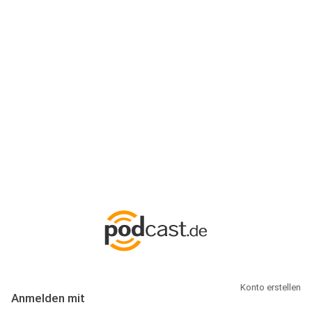
Anmeldung
Hallo Podcast-Hörer! Melde dich hier an. Dich erwarten 1 Million
abonnierbare Podcasts und alles, was Du rund um Podcasting
wissen musst.
Konto erstellen
Anmelden mit