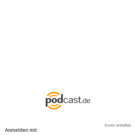
Anmeldung
Hallo Podcast-Hörer! Melde dich hier an. Dich erwarten 1 Million
abonnierbare Podcasts und alles, was Du rund um Podcasting
wissen musst.
Konto erstellen
Anmelden mit