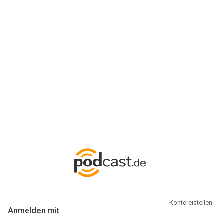
Anmeldung
Hallo Podcast-Hörer! Melde dich hier an. Dich erwarten 1 Million
abonnierbare Podcasts und alles, was Du rund um Podcasting
wissen musst.
Konto erstellen
Anmelden mit