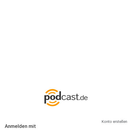
Anmeldung
Hallo Podcast-Hörer! Melde dich hier an. Dich erwarten 1 Million
abonnierbare Podcasts und alles, was Du rund um Podcasting
wissen musst.
Konto erstellen
Anmelden mit