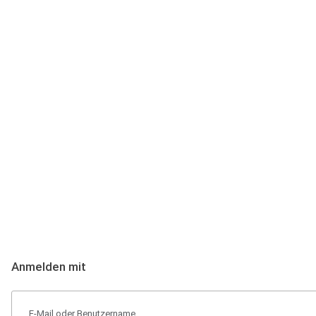
Anmeldung
Hallo Podcast-Hörer! Melde dich hier an. Dich erwarten 1 Million 
Anmelden mit