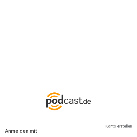
Anmeldung
Hallo Podcast-Hörer! Melde dich hier an. Dich erwarten 1 Million
abonnierbare Podcasts und alles, was Du rund um Podcasting
wissen musst.
Konto erstellen
Anmelden mit