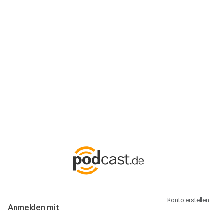
Anmeldung
Hallo Podcast-Hörer! Melde dich hier an. Dich erwarten 1 Million
abonnierbare Podcasts und alles, was Du rund um Podcasting
wissen musst.
Konto erstellen
Anmelden mit