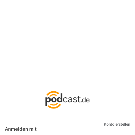
Anmeldung
Hallo Podcast-Hörer! Melde dich hier an. Dich erwarten 1 Million
abonnierbare Podcasts und alles, was Du rund um Podcasting
wissen musst.
Konto erstellen
Anmelden mit