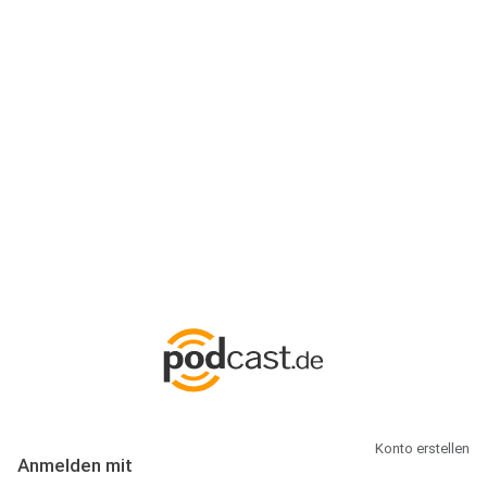
Anmeldung
Hallo Podcast-Hörer! Melde dich hier an. Dich erwarten 1 Million
abonnierbare Podcasts und alles, was Du rund um Podcasting
wissen musst.
Konto erstellen
Anmelden mit