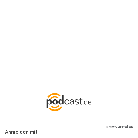
Anmeldung
Hallo Podcast-Hörer! Melde dich hier an. Dich erwarten 1 Million
abonnierbare Podcasts und alles, was Du rund um Podcasting
wissen musst.
Konto erstellen
Anmelden mit