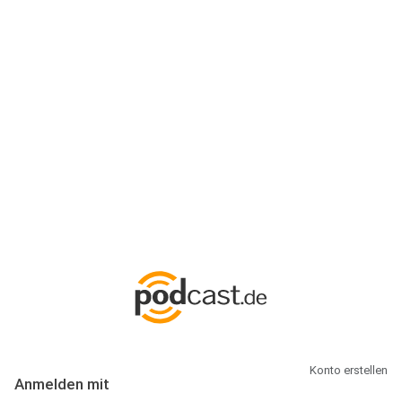
Anmeldung
Hallo Podcast-Hörer! Melde dich hier an. Dich erwarten 1 Million
abonnierbare Podcasts und alles, was Du rund um Podcasting
wissen musst.
Konto erstellen
Anmelden mit